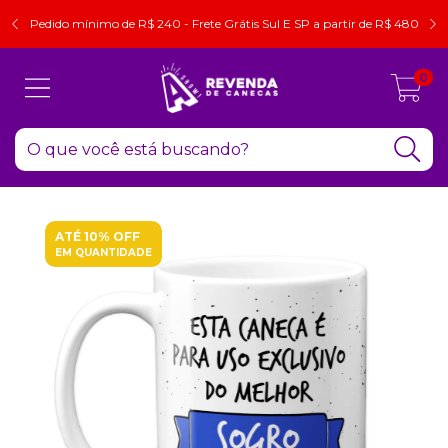
Pedido mínimo de R$ 240 - Frete Grátis Sul E SP a partir de R$ 480
0
ATÉ 10% OFF
EM QUANTIDADE