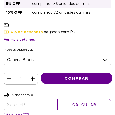
5% OFF
comprando 36 unidades ou mais
10% OFF
comprando 72 unidades ou mais
4% de desconto
pagando com Pix
Ver mais detalhes
Modelos Disponíveis
ALTERAR CEP
Entregas para o CEP:
Meios de envio
CALCULAR
Não sei meu CEP