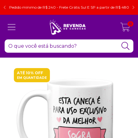
Pedido mínimo de R$ 240 - Frete Grátis Sul E SP a partir de R$ 480
0
ATÉ 10% OFF
EM QUANTIDADE