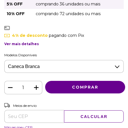
5% OFF
comprando 36 unidades ou mais
10% OFF
comprando 72 unidades ou mais
4% de desconto
pagando com Pix
Ver mais detalhes
Modelos Disponíveis
ALTERAR CEP
Entregas para o CEP:
Meios de envio
CALCULAR
Não sei meu CEP