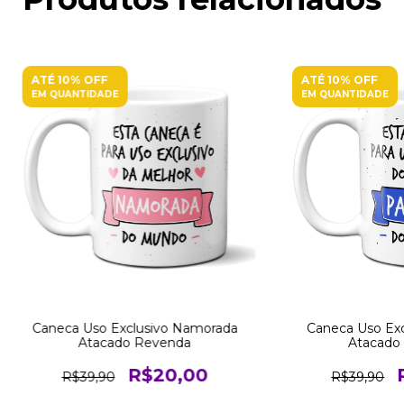
ATÉ 10% OFF
ATÉ 10% OFF
EM QUANTIDADE
EM QUANTIDADE
Caneca Uso Exclusivo Namorada
Caneca Uso Exc
Atacado Revenda
Atacado
R$20,00
R$39,90
R$39,90