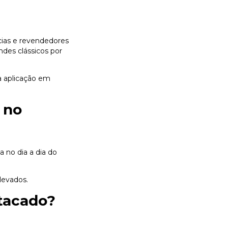
cias e revendedores
ndes clássicos por
a aplicação em
 no
no dia a dia do
levados.
tacado?