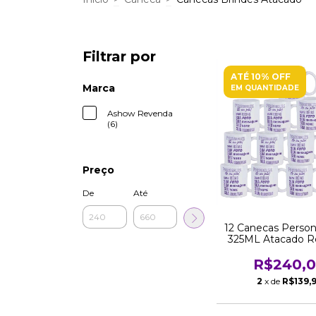
Filtrar por
ATÉ 10% OFF
Marca
EM QUANTIDADE
Ashow Revenda
(6)
Preço
De
Até
12 Canecas Person
325ML Atacado 
R$240,
2
x de
R$139,