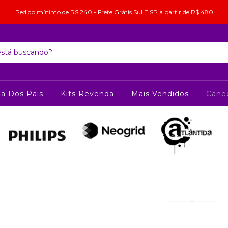
Pedido mínimo de R$ 240 - Frete Grátis Sul E SP a partir de R$ 480
ia Dos Pais
Kits Revenda
Mais Vendidos
Cane