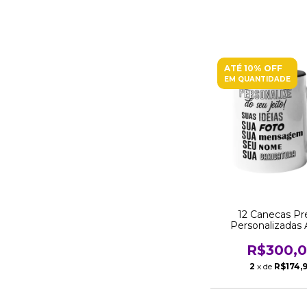
ATÉ 10% OFF
EM QUANTIDADE
12 Canecas Pr
Personalizadas 
Interior 325 ML 
Revenda
R$300,
2
x de
R$174,