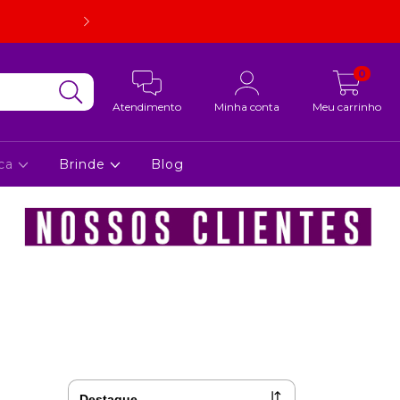
Embalagem super resistente. Em caso de quebra, estorno d
foto.
0
Atendimento
Minha conta
Meu carrinho
ca
Brinde
Blog