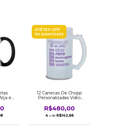
ATÉ 10% OFF
EM QUANTIDADE
etas
12 Canecas De Chopp
Alça e
Personalizadas Vidro
Atacado
Jateado 475 ML Atacado
Revenda
00
R$480,00
98
4
x de
R$142,66