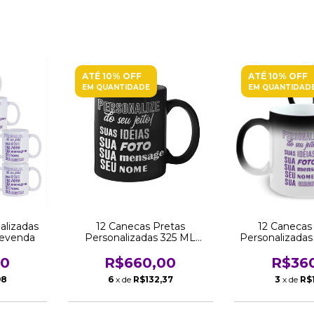
ATÉ 10% OFF
ATÉ 10% OFF
EM QUANTIDADE
EM QUANTIDAD
alizadas
12 Canecas Pretas
12 Canecas
Revenda
Personalizadas 325 ML
Personalizadas
Atacado Revenda
325 ML Ataca
00
R$660,00
R$36
98
6
x de
R$132,37
3
x de
R$