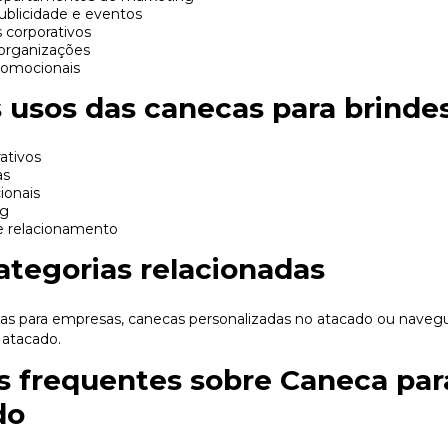
ublicidade e eventos
corporativos
 organizações
omocionais
s usos das canecas para brinde
ativos
as
ionais
ng
 relacionamento
ategorias relacionadas
as para empresas
,
canecas personalizadas no atacado
ou navegu
 atacado
.
s frequentes sobre Caneca par
do