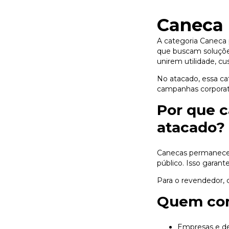
Caneca 
A categoria Caneca 
que buscam soluções
unirem utilidade, cus
No atacado, essa ca
campanhas corporati
Por que c
atacado?
Canecas permanecem
público. Isso garan
Para o revendedor, 
Quem com
Empresas e d