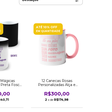
ATÉ 10% OFF
E
EM QUANTIDADE
 Mágicas
12 Canecas Rosas
 Preta Fosca
Personalizadas Alça e
do Revenda
Interior 325 ML Atacado
Revenda
0,00
R$300,00
140,71
2
x de
R$174,98