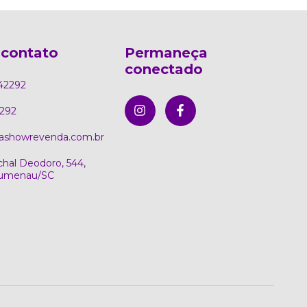
 contato
Permaneça
conectado
42292
292
ashowrevenda.com.br
hal Deodoro, 544,
Blumenau/SC