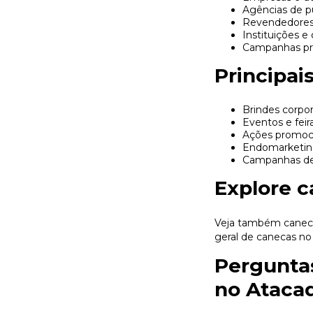
Agências de p
Revendedores 
Instituições e
Campanhas pr
Principai
Brindes corpor
Eventos e feir
Ações promoc
Endomarketi
Campanhas de
Explore c
Veja também
canec
geral de
canecas no
Pergunta
no Ataca