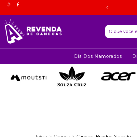
 estorno do valor correspondente mediante comprovação por
foto.
Dia Dos Namorados
D
Início
>
Caneca
>
Canecas Brindes Atacado