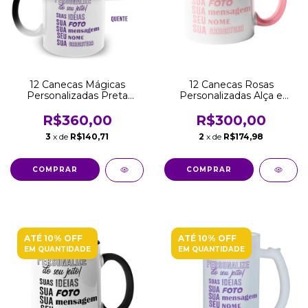
12 Canecas Mágicas
12 Canecas Rosas
Personalizadas Preta
Personalizadas Alça e
Fosca 325 ML Atacado
Interior 325 ML Atacado
Revenda
Revenda
R$360,00
R$300,00
3
x de
R$140,71
2
x de
R$174,98
ATÉ 10% OFF
ATÉ 10% OFF
EM QUANTIDADE
EM QUANTIDADE