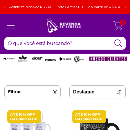
Pedido mínimo de R$ 240 - Frete Grátis Sul E SP a partir de R$ 480
0
Filtrar
ATÉ 10% OFF
ATÉ 10% OFF
EM QUANTIDADE
EM QUANTIDADE