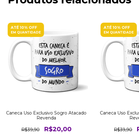
ATÉ 10% OFF
ATÉ 10% OFF
EM QUANTIDADE
EM QUANTIDADE
Caneca Uso Exclusivo Sogro Atacado
Caneca Uso Exclu
Revenda
Rev
R$20,00
R$39,90
R$39,90