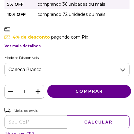
5% OFF
comprando 36 unidades ou mais
10% OFF
comprando 72 unidades ou mais
4% de desconto
pagando com Pix
Ver mais detalhes
Modelos Disponíveis
ALTERAR CEP
Entregas para o CEP:
Meios de envio
CALCULAR
Não sei meu CEP