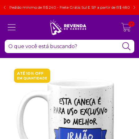
Pedido mínimo de R$ 240 - Frete Grátis Sul E SP a partir de R$ 480
0
ATÉ 10% OFF
EM QUANTIDADE