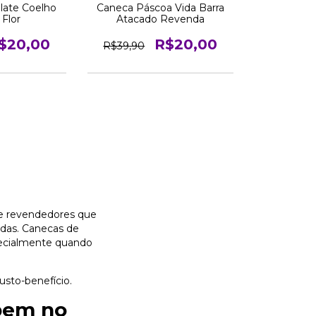
late Coelho
Caneca Páscoa Vida Barra
 Flor
Atacado Revenda
$20,00
R$20,00
R$39,90
s e revendedores que
ndas. Canecas de
specialmente quando
usto-benefício.
bem no