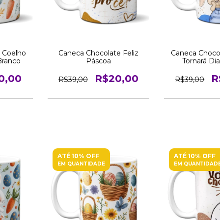
 Coelho
Caneca Chocolate Feliz
Caneca Choco
Branco
Páscoa
Tornará Di
0,00
R$20,00
R
R$39,00
R$39,00
ATÉ 10% OFF
ATÉ 10% OFF
EM QUANTIDADE
EM QUANTIDAD