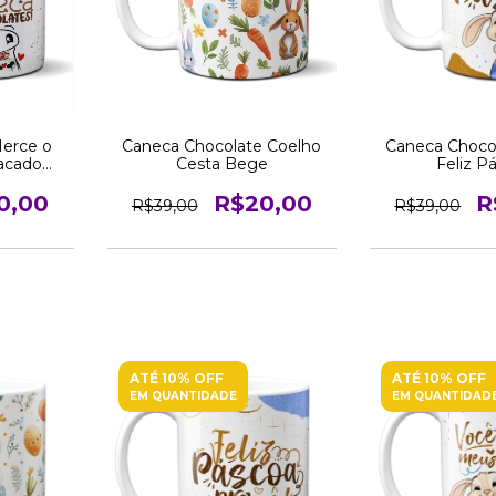
erce o
Caneca Chocolate Coelho
Caneca Choco
acado
Cesta Bege
Feliz P
0,00
R$20,00
R
R$39,00
R$39,00
ATÉ 10% OFF
ATÉ 10% OFF
EM QUANTIDADE
EM QUANTIDAD