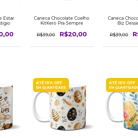
e Estar
Caneca Chocolate Coelho
Caneca Choco
tigio
KitKero Pra Sempre
Biz Dess
0,00
R$20,00
R
R$39,00
R$39,00
ATÉ 10% OFF
ATÉ 10% OFF
EM QUANTIDADE
EM QUANTIDAD