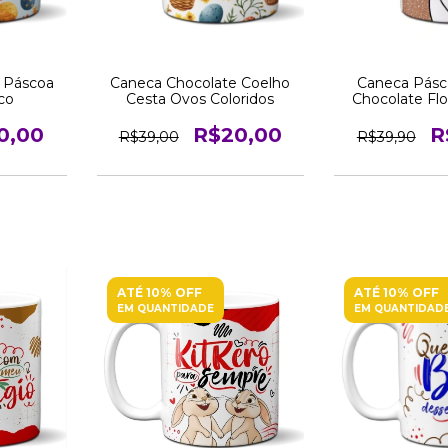
 Páscoa
Caneca Chocolate Coelho
Caneca Pásc
co
Cesta Ovos Coloridos
Chocolate Fl
Reve
0,00
R$20,00
R
R$39,00
R$39,90
ATÉ 10% OFF
ATÉ 10% OFF
EM QUANTIDADE
EM QUANTIDAD