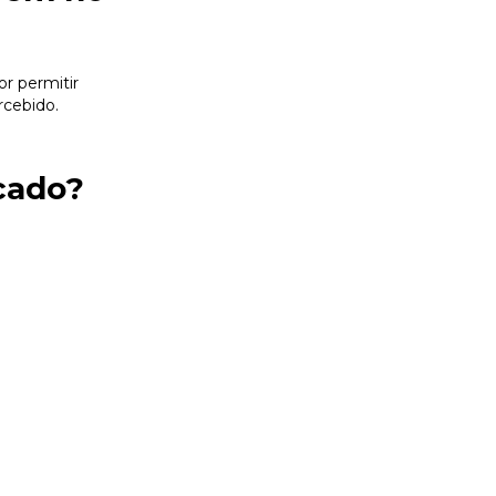
or permitir
rcebido.
cado?