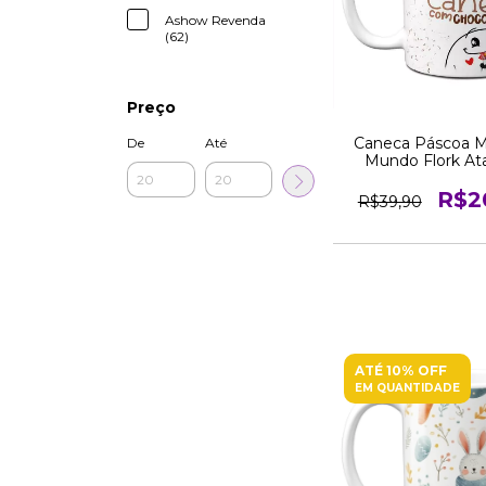
Ashow Revenda
(62)
Preço
Caneca Páscoa M
De
Até
Mundo Flork At
Revenda
R$2
R$39,90
ATÉ 10% OFF
EM QUANTIDADE