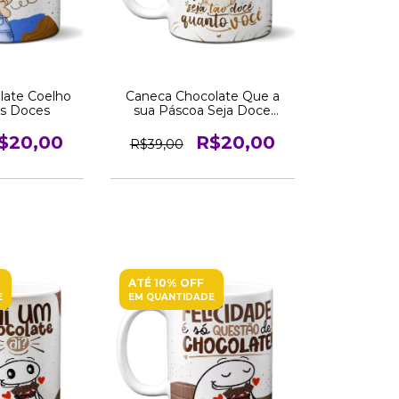
late Coelho
Caneca Chocolate Que a
as Doces
sua Páscoa Seja Doce
Como Você
$20,00
R$20,00
R$39,00
ATÉ 10% OFF
E
EM QUANTIDADE