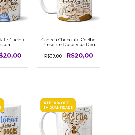
late Coelho
Caneca Chocolate Coelho
áscoa
Presente Doce Vida Deu
$20,00
R$20,00
R$39,00
ATÉ 10% OFF
E
EM QUANTIDADE