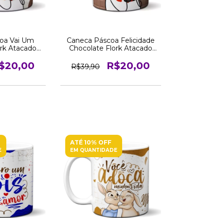
oa Vai Um
Caneca Páscoa Felicidade
ork Atacado
Chocolate Flork Atacado
nda
Revenda
$20,00
R$20,00
R$39,90
ATÉ 10% OFF
E
EM QUANTIDADE