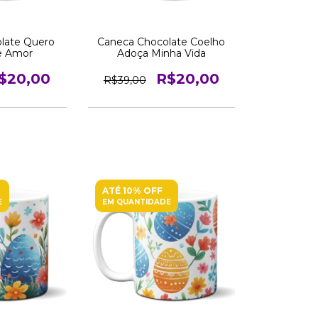
late Quero
Caneca Chocolate Coelho
e Amor
Adoça Minha Vida
$20,00
R$20,00
R$39,00
ATÉ 10% OFF
E
EM QUANTIDADE