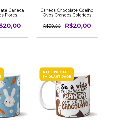
late Caneca
Caneca Chocolate Coelho
s Flores
Ovos Grandes Coloridos
$20,00
R$20,00
R$39,00
ATÉ 10% OFF
E
EM QUANTIDADE