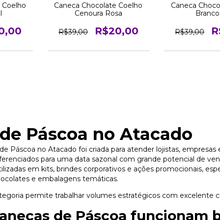
 Coelho
Caneca Chocolate Coelho
Caneca Choco
l
Cenoura Rosa
Branco
0,00
R$20,00
R
R$39,00
R$39,00
de Páscoa no Atacado
de Páscoa no Atacado foi criada para atender lojistas, empresa
ferenciados para uma data sazonal com grande potencial de ve
ilizadas em kits, brindes corporativos e ações promocionais, e
colates e embalagens temáticas.
tegoria permite trabalhar volumes estratégicos com excelente c
canecas de Páscoa funcionam 