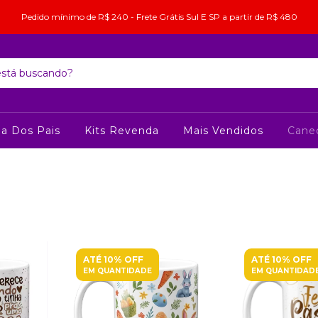
Pedido mínimo de R$ 240 - Frete Grátis Sul E SP a partir de R$ 480
ia Dos Pais
Kits Revenda
Mais Vendidos
Cane
ATÉ 10% OFF
ATÉ 10% OFF
EM QUANTIDADE
EM QUANTIDAD