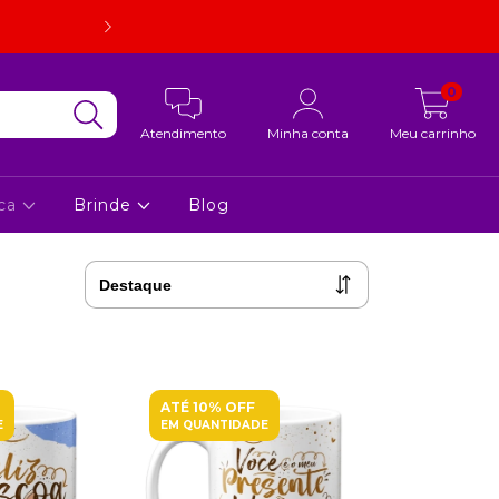
Embalagem super resistente. Em caso de quebra, estorno d
foto.
0
Atendimento
Minha conta
Meu carrinho
ca
Brinde
Blog
ATÉ 10% OFF
E
EM QUANTIDADE