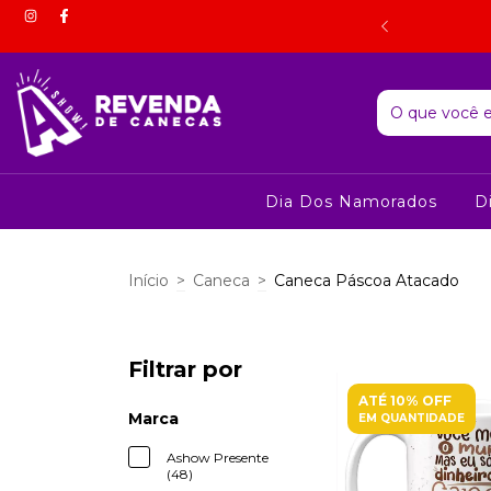
 estorno do valor correspondente mediante comprovação por
foto.
Dia Dos Namorados
D
Início
>
Caneca
>
Caneca Páscoa Atacado
Filtrar por
ATÉ 10% OFF
Marca
EM QUANTIDADE
Ashow Presente
(48)