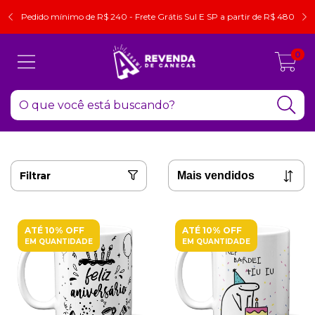
Pedido mínimo de R$ 240 - Frete Grátis Sul E SP a partir de R$ 480
0
Filtrar
ATÉ 10% OFF
ATÉ 10% OFF
EM QUANTIDADE
EM QUANTIDADE