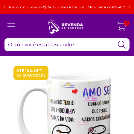
Pedido mínimo de R$ 240 - Frete Grátis Sul E SP a partir de R$ 480
0
ATÉ 10% OFF
EM QUANTIDADE