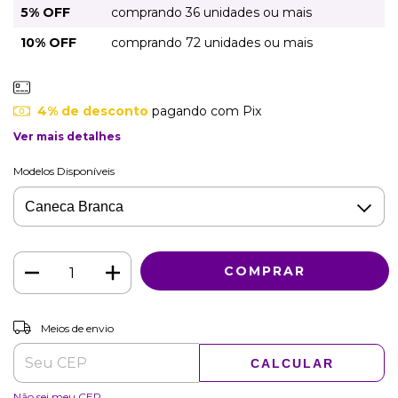
5% OFF
comprando 36 unidades ou mais
10% OFF
comprando 72 unidades ou mais
4% de desconto
pagando com Pix
Ver mais detalhes
Modelos Disponíveis
ALTERAR CEP
Entregas para o CEP:
Meios de envio
CALCULAR
Não sei meu CEP