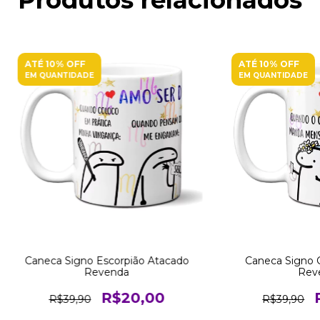
ATÉ 10% OFF
ATÉ 10% OFF
EM QUANTIDADE
EM QUANTIDADE
Caneca Signo Escorpião Atacado
Caneca Signo 
Revenda
Rev
R$20,00
R$39,90
R$39,90