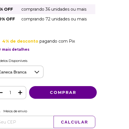
% OFF
comprando 36 unidades ou mais
0% OFF
comprando 72 unidades ou mais
4% de desconto
pagando com Pix
r mais detalhes
elos Disponíveis
ALTERAR CEP
regas para o CEP:
Meios de envio
CALCULAR