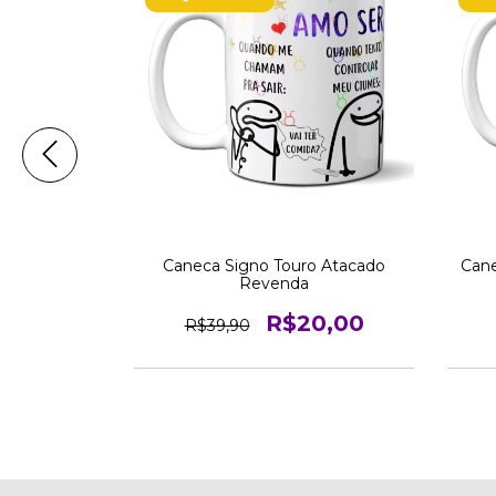
 Atacado
Caneca Signo Touro Atacado
Cane
Revenda
0,00
R$20,00
R$39,90