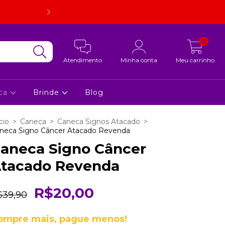
Embalagem super resistente. Em caso de quebra, estorno d
foto.
0
Atendimento
Minha conta
Meu carrinho
ca
Brinde
Blog
cio
>
Caneca
>
Caneca Signos Atacado
>
neca Signo Câncer Atacado Revenda
aneca Signo Câncer
tacado Revenda
R$20,00
$39,90
ompre mais, pague menos!