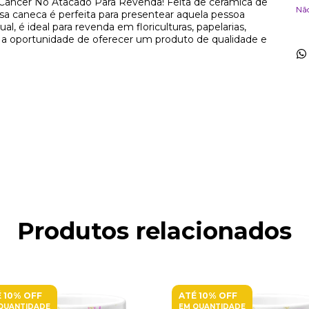
Câncer No Atacado Para Revenda! Feita de cerâmica de
Nã
sa caneca é perfeita para presentear aquela pessoa
, é ideal para revenda em floriculturas, papelarias,
ca a oportunidade de oferecer um produto de qualidade e
Produtos relacionados
 10% OFF
ATÉ 10% OFF
QUANTIDADE
EM QUANTIDADE