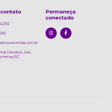
 contato
Permaneça
conectado
42292
292
ashowrevenda.com.br
hal Deodoro, 544,
Blumenau/SC