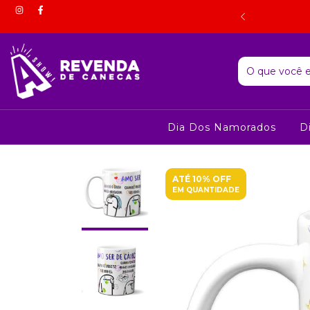
 estorno do valor correspondente mediante comprovação por
foto.
Dia Dos Namorados
D
ATÉ 10% OFF
EM QUANTIDADE