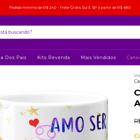
Pedido mínimo de R$ 240 - Frete Grátis Sul E SP a partir de R$ 480
ia Dos Pais
Kits Revenda
Mais Vendidos
Cane
Iní
Ca
C
A
R
C