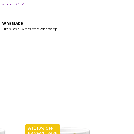
o sei meu CEP
WhatsApp
Tire suas dúvidas pelo whatsapp
ATÉ 10% OFF
ATÉ 10% O
EM QUANTIDADE
EM QUANTI