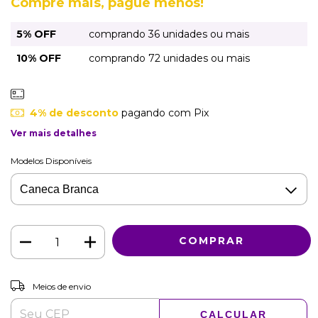
Compre mais, pague menos!
5% OFF
comprando 36 unidades ou mais
10% OFF
comprando 72 unidades ou mais
4% de desconto
pagando com Pix
Ver mais detalhes
Modelos Disponíveis
ALTERAR CEP
Entregas para o CEP:
Meios de envio
CALCULAR