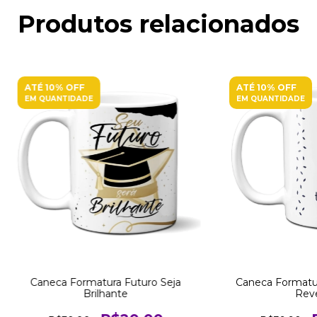
Produtos relacionados
ATÉ 10% OFF
ATÉ 10% OFF
EM QUANTIDADE
EM QUANTIDADE
Caneca Formatu
Caneca Formatura Futuro Seja
Rev
Brilhante