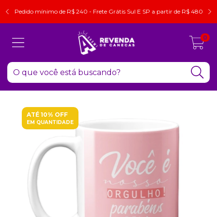
Pedido mínimo de R$ 240 - Frete Grátis Sul E SP a partir de R$ 480
0
ATÉ 10% OFF
EM QUANTIDADE