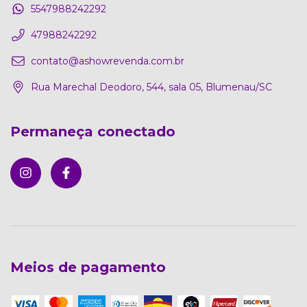
5547988242292
47988242292
contato@ashowrevenda.com.br
Rua Marechal Deodoro, 544, sala 05, Blumenau/SC
Permaneça conectado
Meios de pagamento