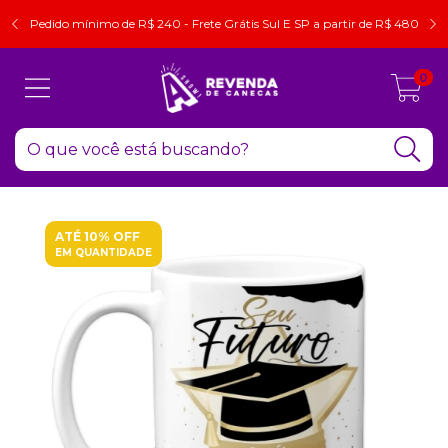
Pedido mínimo de R$ 240 - Frete Grátis Sul E SP a partir de R$ 480
0
ATÉ 10% OFF
EM QUANTIDADE