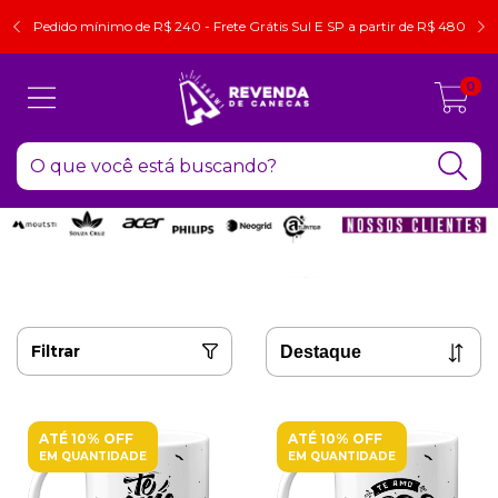
Pedido mínimo de R$ 240 - Frete Grátis Sul E SP a partir de R$ 480
0
Filtrar
ATÉ 10% OFF
ATÉ 10% OFF
EM QUANTIDADE
EM QUANTIDADE