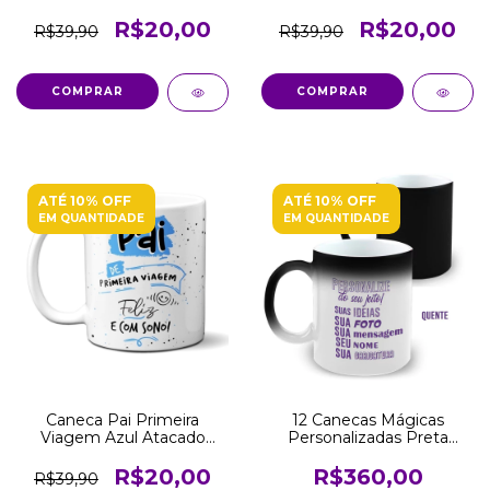
Revenda
R$20,00
R$20,00
R$39,90
R$39,90
COMPRAR
COMPRAR
ATÉ 10% OFF
ATÉ 10% OFF
EM QUANTIDADE
EM QUANTIDADE
Caneca Pai Primeira
12 Canecas Mágicas
Viagem Azul Atacado
Personalizadas Preta
Revenda
Fosca 325 ML Atacado
Revenda
R$20,00
R$360,00
R$39,90