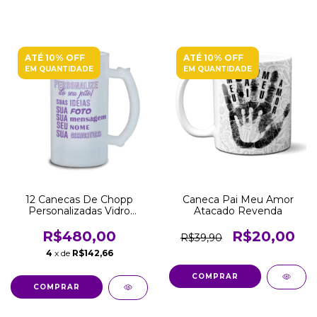
ATÉ 10% OFF
ATÉ 10% OFF
EM QUANTIDADE
EM QUANTIDADE
12 Canecas De Chopp
Caneca Pai Meu Amor
Personalizadas Vidro
Atacado Revenda
Jateado 475 ML Atacado
Revenda
R$480,00
R$20,00
R$39,90
4
x de
R$142,66
COMPRAR