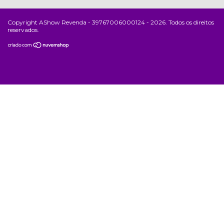
Copyright AShow Revenda - 39767006000124 - 2026. Todos os direitos
reservados.