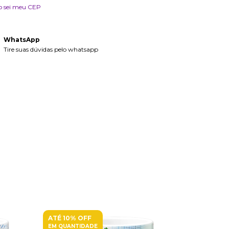
o sei meu CEP
WhatsApp
Tire suas dúvidas pelo whatsapp
ATÉ 10% OFF
ATÉ 10% O
EM QUANTIDADE
EM QUANTI