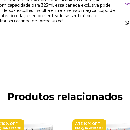
 personalidade? A Caneca Pai Padrasto é a opção
Nã
 com capacidade para 325ml, essa caneca exclusiva pode
or de sua escolha. Escolha entre a versão mágica, copo de
teado e faça seu presenteado se sentir única e
rar seu carinho de forma única!
Produtos relacionados
 10% OFF
ATÉ 10% OFF
QUANTIDADE
EM QUANTIDADE