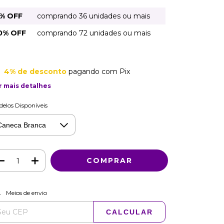
% OFF
comprando 36 unidades ou mais
0% OFF
comprando 72 unidades ou mais
4% de desconto
pagando com Pix
r mais detalhes
elos Disponíveis
ALTERAR CEP
regas para o CEP:
Meios de envio
CALCULAR