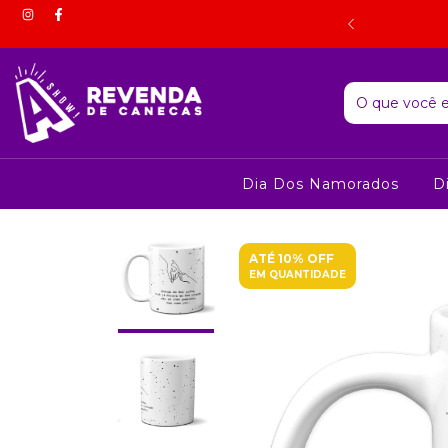
 estorno do valor correspondente mediante comprovação por
foto.
Dia Dos Namorados
D
ATÉ 10% OFF
EM QUANTIDADE