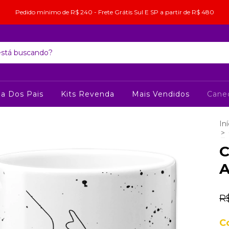
Pedido mínimo de R$ 240 - Frete Grátis Sul E SP a partir de R$ 480
ia Dos Pais
Kits Revenda
Mais Vendidos
Cane
Iní
>
C
A
R
C