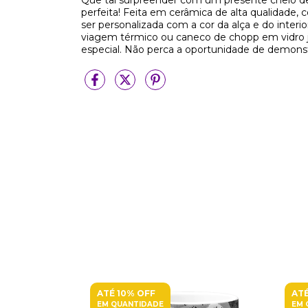
Que tal surpreender com um presente cheio de
perfeita! Feita em cerâmica de alta qualidade,
ser personalizada com a cor da alça e do interi
viagem térmico ou caneco de chopp em vidro ja
especial. Não perca a oportunidade de demonst
ATÉ 10% OFF
ATÉ
EM QUANTIDADE
EM 