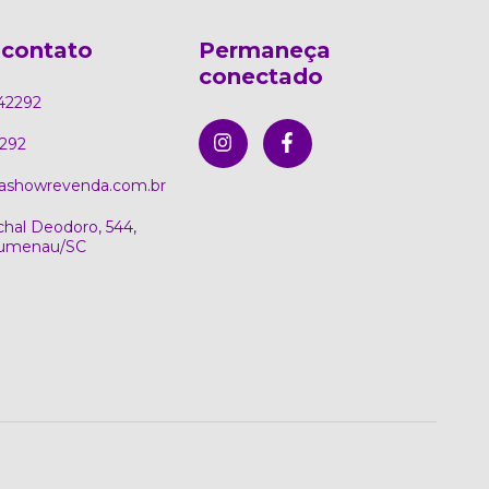
 contato
Permaneça
conectado
42292
292
ashowrevenda.com.br
hal Deodoro, 544,
Blumenau/SC