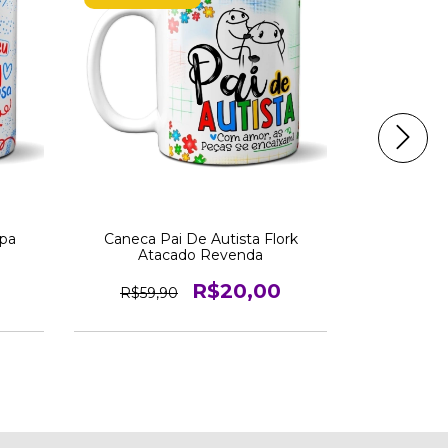
pa
Caneca Pai De Autista Flork
Caneca Pa
Atacado Revenda
R$20,00
R$59,90
R$39,