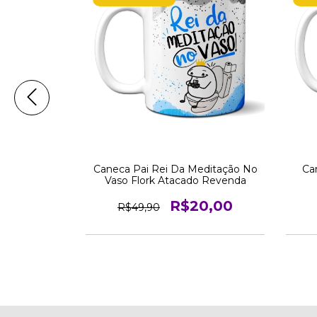
ra Maratonar
Caneca Pai Rei Da Meditação No
Ca
evenda
Vaso Flork Atacado Revenda
0,00
R$20,00
R$49,90