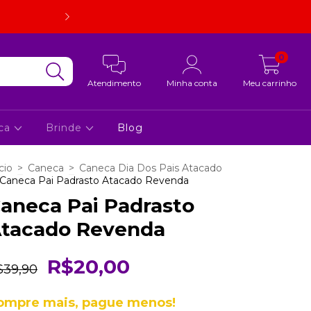
Embalagem super resistente. Em caso de quebra, estorno d
foto.
0
Atendimento
Minha conta
Meu carrinho
ca
Brinde
Blog
cio
>
Caneca
>
Caneca Dia Dos Pais Atacado
Caneca Pai Padrasto Atacado Revenda
aneca Pai Padrasto
tacado Revenda
R$20,00
$39,90
ompre mais, pague menos!