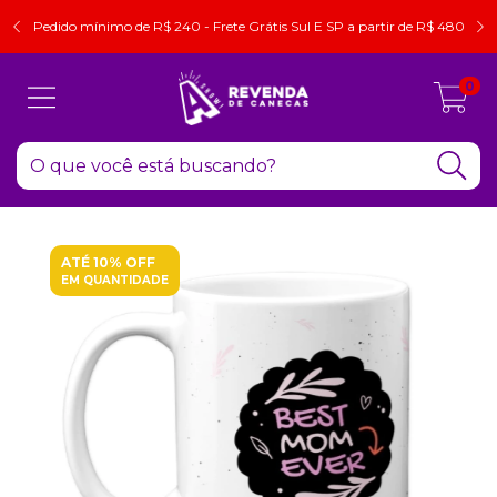
Pedido mínimo de R$ 240 - Frete Grátis Sul E SP a partir de R$ 480
0
ATÉ 10% OFF
EM QUANTIDADE