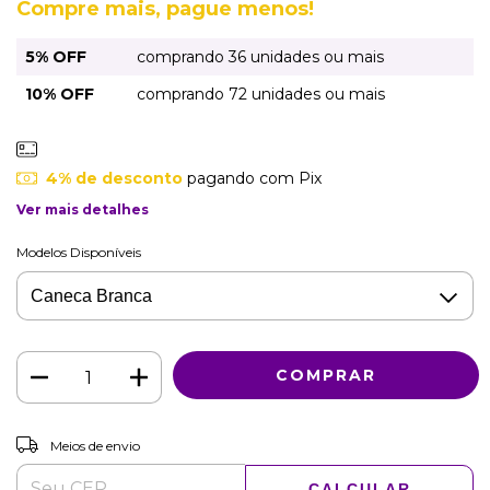
Compre mais, pague menos!
5% OFF
comprando 36 unidades ou mais
10% OFF
comprando 72 unidades ou mais
4% de desconto
pagando com Pix
Ver mais detalhes
Modelos Disponíveis
ALTERAR CEP
Entregas para o CEP:
Meios de envio
CALCULAR