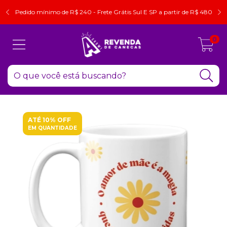
Pedido mínimo de R$ 240 - Frete Grátis Sul E SP a partir de R$ 480
0
ATÉ 10% OFF
EM QUANTIDADE