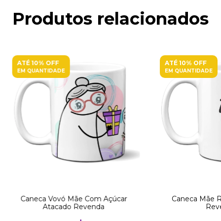
Produtos relacionados
ATÉ 10% OFF
ATÉ 10% OFF
EM QUANTIDADE
EM QUANTIDADE
Caneca Vovó Mãe Com Açúcar
Caneca Mãe R
Atacado Revenda
Rev