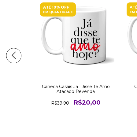
ATÉ 10% OFF
ATÉ
EM QUANTIDADE
EM 
rado Google
Caneca Casais Já Disse Te Amo
C
enda
Atacado Revenda
0,00
R$20,00
R$39,90