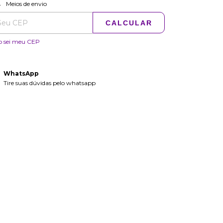
ALTERAR CEP
regas para o CEP:
Meios de envio
CALCULAR
o sei meu CEP
WhatsApp
Tire suas dúvidas pelo whatsapp