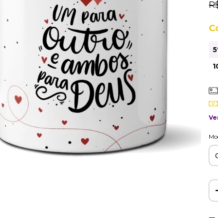
R
C
5
1
Ve
Mod