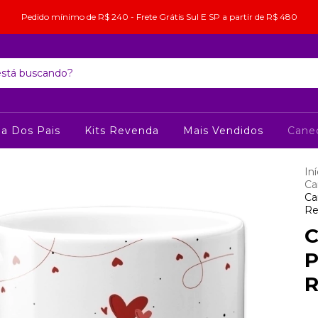
Pedido mínimo de R$ 240 - Frete Grátis Sul E SP a partir de R$ 480
ia Dos Pais
Kits Revenda
Mais Vendidos
Cane
Iní
Ca
Ca
Re
C
P
R