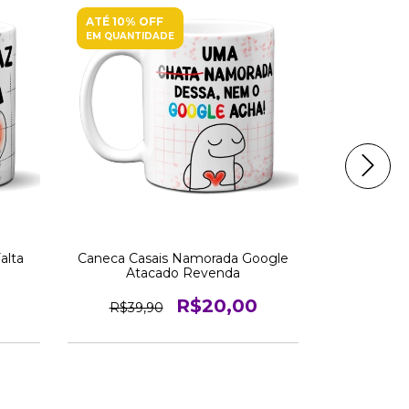
ATÉ 10% OFF
ATÉ 10% O
EM QUANTIDADE
EM QUANTI
alta
Caneca Casais Namorada Google
Caneca Ca
Atacado Revenda
Ata
R$20,00
R$39,90
R$49,