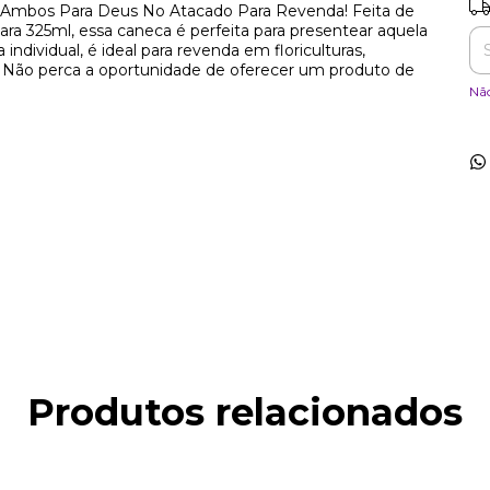
Ent
s Ambos Para Deus No Atacado Para Revenda! Feita de
ra 325ml, essa caneca é perfeita para presentear aquela
dividual, é ideal para revenda em floriculturas,
os. Não perca a oportunidade de oferecer um produto de
Nã
Produtos relacionados