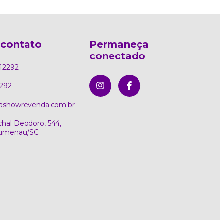
 contato
Permaneça
conectado
42292
292
ashowrevenda.com.br
hal Deodoro, 544,
Blumenau/SC