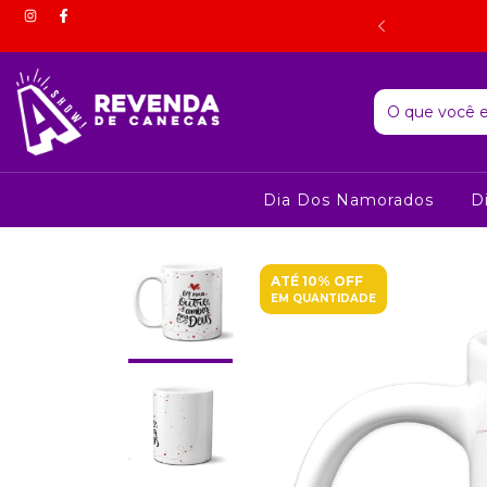
 estorno do valor correspondente mediante comprovação por
foto.
Dia Dos Namorados
D
ATÉ 10% OFF
EM QUANTIDADE