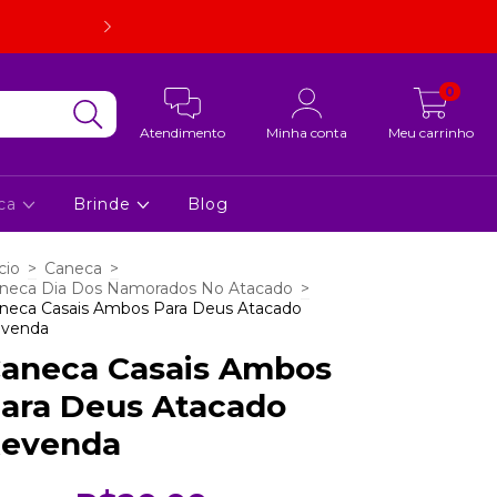
Embalagem super resistente. Em caso de quebra, estorno d
foto.
0
Atendimento
Minha conta
Meu carrinho
ca
Brinde
Blog
cio
>
Caneca
>
neca Dia Dos Namorados No Atacado
>
neca Casais Ambos Para Deus Atacado
venda
aneca Casais Ambos
ara Deus Atacado
evenda