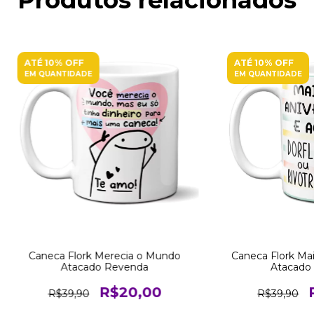
ATÉ 10% OFF
ATÉ 10% OFF
EM QUANTIDADE
EM QUANTIDADE
Caneca Flork Merecia o Mundo
Caneca Flork Mai
Atacado Revenda
Atacado
R$20,00
R$39,90
R$39,90