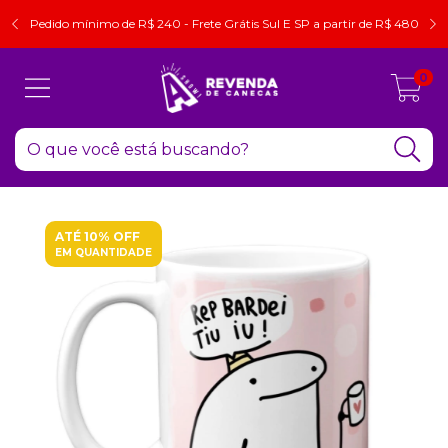
Pedido mínimo de R$ 240 - Frete Grátis Sul E SP a partir de R$ 480
0
ATÉ 10% OFF
EM QUANTIDADE