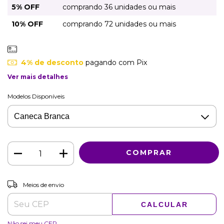
5% OFF
comprando 36 unidades ou mais
10% OFF
comprando 72 unidades ou mais
4% de desconto
pagando com Pix
Ver mais detalhes
Modelos Disponíveis
ALTERAR CEP
Entregas para o CEP:
Meios de envio
CALCULAR
Não sei meu CEP