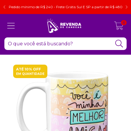
Pedido mínimo de R$ 240 - Frete Grátis Sul E SP a partir de R$ 480
0
ATÉ 10% OFF
EM QUANTIDADE