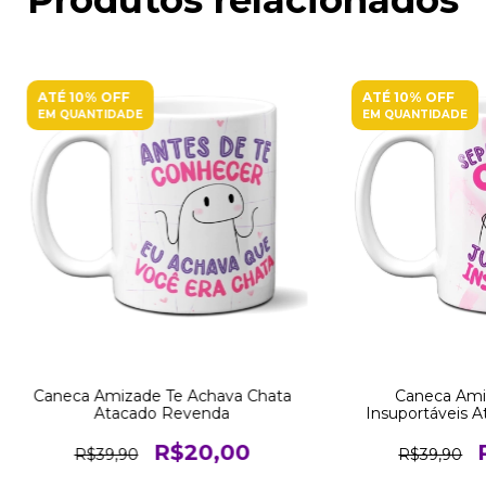
ATÉ 10% OFF
ATÉ 10% OFF
EM QUANTIDADE
EM QUANTIDADE
Caneca Amizade Te Achava Chata
Caneca Ami
Atacado Revenda
Insuportáveis 
R$20,00
R$39,90
R$39,90