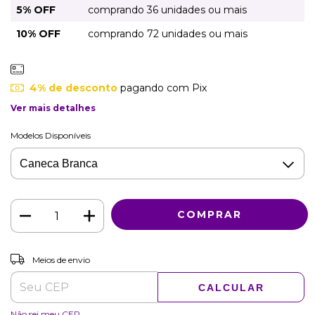
5% OFF
comprando 36 unidades ou mais
10% OFF
comprando 72 unidades ou mais
4% de desconto
pagando com Pix
Ver mais detalhes
Modelos Disponíveis
ALTERAR CEP
Entregas para o CEP:
Meios de envio
CALCULAR
Não sei meu CEP