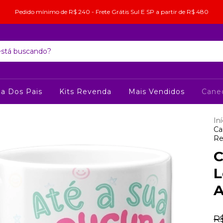
Pedido mínimo de R$ 240 - Frete Grátis Sul E SP a partir de R$ 480
ia Dos Pais
Kits Revenda
Mais Vendidos
Cane
Iní
Ca
Re
C
L
A
R