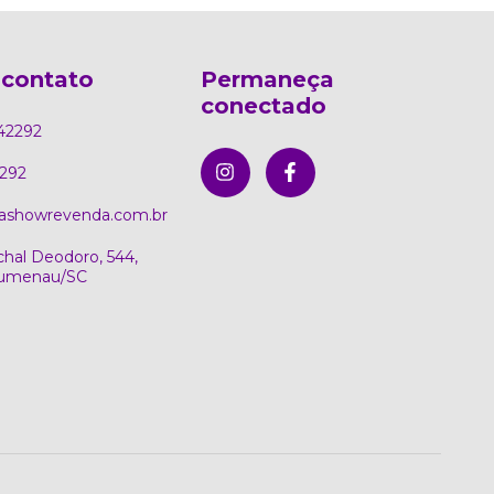
 contato
Permaneça
conectado
42292
292
ashowrevenda.com.br
hal Deodoro, 544,
Blumenau/SC