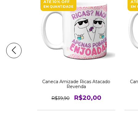
ATÉ 10% OFF
ATÉ
EM QUANTIDADE
EM 
garelas e
Caneca Amizade Ricas Atacado
Can
o Revenda
Revenda
0,00
R$20,00
R$39,90