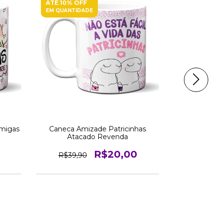
ATÉ 10% OFF
ATÉ 10% O
EM QUANTIDADE
EM QUANTI
migas
Caneca Amizade Patricinhas
Caneca Am
Atacado Revenda
Ata
R$20,00
R$39,90
R$39,