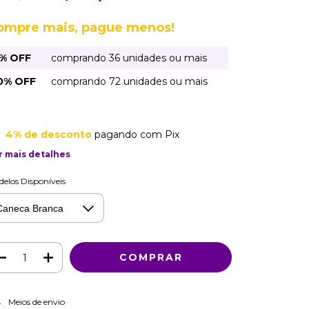
ompre mais, pague menos!
% OFF
comprando 36 unidades ou mais
0% OFF
comprando 72 unidades ou mais
4% de desconto
pagando com Pix
r mais detalhes
elos Disponíveis
ALTERAR CEP
regas para o CEP:
Meios de envio