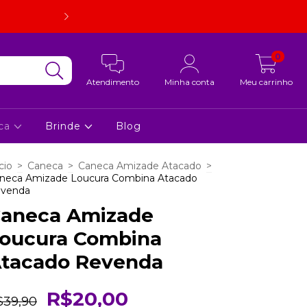
Embalagem super resistente. Em caso de quebra, estorno d
foto.
0
Atendimento
Minha conta
Meu carrinho
ca
Brinde
Blog
cio
>
Caneca
>
Caneca Amizade Atacado
>
neca Amizade Loucura Combina Atacado
venda
aneca Amizade
oucura Combina
tacado Revenda
R$20,00
$39,90