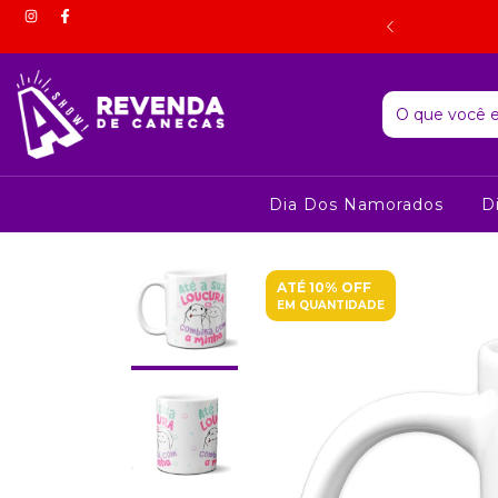
 estorno do valor correspondente mediante comprovação por
foto.
Dia Dos Namorados
D
ATÉ 10% OFF
EM QUANTIDADE