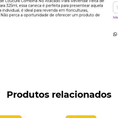
de Loucura Combina No Atacado Para Revenda! Feita de
ra 325ml, essa caneca é perfeita para presentear aquela
dividual, é ideal para revenda em floriculturas,
os. Não perca a oportunidade de oferecer um produto de
Nã
Produtos relacionados